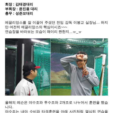
회장 : 김태경대리
부회장 : 윤진용 대리
총무 : 성준모대리
에끌리앙스를 잘 이끌어 주셨던 전임 감독 이봉교 실장님… 하지
만 여전히 에끌리앙스의 핵심이시죠~~~
연습장을 바라보는 모습이 왜이리 짠한지…ㅠ_ㅠ
올해의 레슨은 야수조와 투수조와 2개조로 나누어서 훈련을 했습
니다.
야수조는 내야 수비와 타격훈련을 아래 사진처럼 열심히 연습을