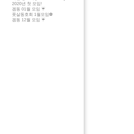
2020년 첫 모임!
겜동 01월 모임 ☔
풋살동호회 1월모임⚽
겜동 12월 모임 ☔