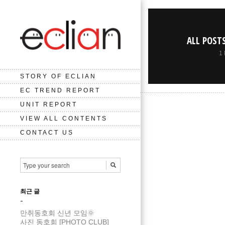
ALL POST
1
STORY OF ECLIAN
EC TREND REPORT
UNIT REPORT
VIEW ALL CONTENTS
CONTACT US
최근 글
만취동호회 신년 모임🌞
사진 동호회 [PHOTO CLUB]